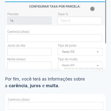
Por fim, você terá as informações sobre
a
carência
,
juros
e
m
ulta
.
Ver demonstração
(11s)