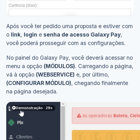
Após você ter pedido uma proposta e estiver com
o
link
,
login
e
senha de acesso Galaxy Pay
,
Ver demonstração
(8s)
você poderá prosseguir com as configurações.
No painel do Galaxy Pay, você deverá acessar no
menu a opção
(MÓDULOS)
. Carregando a página,
vá à opção
(WEBSERVICE)
e, por último,
(CONFIGURAR MÓDULO)
, chegando finalmente
na página desejada.
Demonstração · 29s