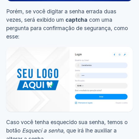
Porém, se você digitar a senha errada duas
vezes, será exibido um
captcha
com uma
Ver demonstração
(2s)
pergunta para confirmação de segurança, como
esse:
Caso você tenha esquecido sua senha, temos o
botão
Esqueci a senha
, que irá lhe auxiliar a
alterar a senha.