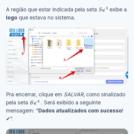
A região que estar indicada pela seta
5
↙⁵ exibe a
logo
que estava no sistema.
Pra encerrar, clique em
SALVAR
,
como sinalizado
pela seta
6
↙⁶ . Será exibido a seguinte
mensagem: “
Dados atualizados com sucesso
!
✔”.