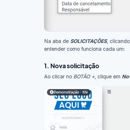
Na aba de
SOLICITAÇÕES
, clicand
entender como funciona cada um:
1. Nova solicitação
Ao clicar no
BOTÃO +
, clique em
Nov
Demonstração · 10s